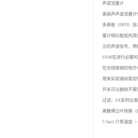
声波流量计
美丽声声波流量计
多普勒（DFD）
量计相比能抵抗高
立的声波信号，两
SX40在进行必要
在光线很弱的地方也
用来实现诸如泵控
开关可以删除不需
过滤，SX系列仪
离散傅立叶转换（DF
5.5m/s 介质温度 