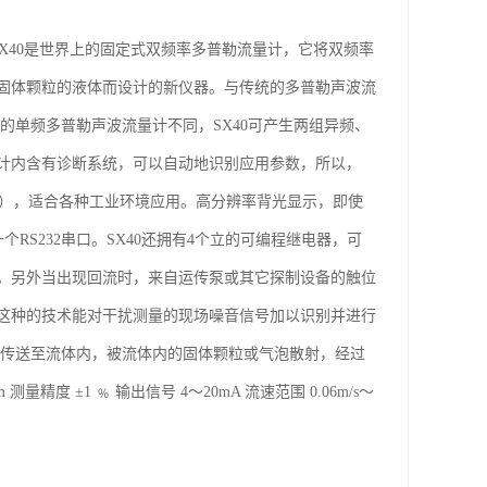
SX40是世界上的固定式双频率多普勒流量计，它将双频率
或固体颗粒的液体而设计的新仪器。与传统的多普勒声波流
的单频多普勒声波流量计不同，SX40可产生两组异频、
计内含有诊断系统，可以自动地识别应用参数，所以，
IP65），适合各种工业环境应用。高分辨率背光显示，即使
个RS232串口。SX40还拥有4个立的可编程继电器，可
。另外当出现回流时，来自运传泵或其它探制设备的触位
，这种的技术能对干扰测量的现场噪音信号加以识别并进行
被传送至流体内，被流体内的固体颗粒或气泡散射，经过
度 ±1 ﹪ 输出信号 4～20mA 流速范围 0.06m/s～