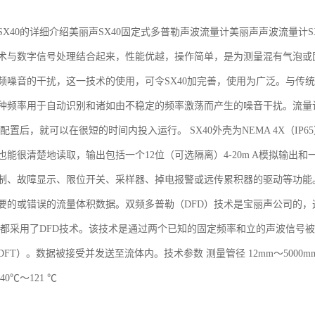
SX40的详细介绍美丽声SX40固定式多普勒声波流量计美丽声声波流量计
技术与数字信号处理结合起来，性能优越，操作简单，是为测量混有气泡
频噪音的干扰，这一技术的使用，可令SX40加完善，使用为广泛。与传统
种频率用于自动识别和诸如由不稳定的频率激荡而产生的噪音干扰。流量
的配置后，就可以在很短的时间内投入运行。 SX40外壳为NEMA 4X（
能很清楚地读取，输出包括一个12位（可选隔离）4-20m A模拟输出和一
制、故障显示、限位开关、采样器、掉电报警或远传累积器的驱动等功能
要的或错误的流量体积数据。双频多普勒（DFD）技术是宝丽声公司的
表都采用了DFD技术。该技术是通过两个已知的固定频率和立的声波信号
T）。数据被接受并发送至流体内。技术参数 测量管径 12mm～5000mm 测量精
－40℃～121 ℃