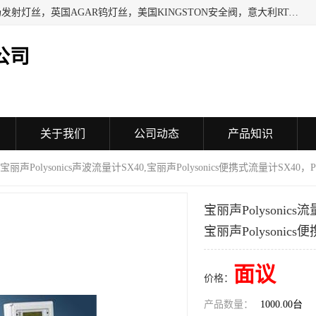
日本SHINDENGEN电磁铁，以色列KAYA采集卡，英国YPS场发射灯丝，英国AGAR钨灯丝，美国KINGSTON安全阀，意大利RTA驱动器，美国MOTT过滤器，美国GENIE过滤器，日本精线NIPPON SEISEN过滤器，法国SAPPEL水表, 德国Thyracont传感器，英国SONTAY压差传感器 美国MPC擦锡布 TB-300-MPC, 德国Matesy磁光分析仪
公司
关于我们
公司动态
产品知识
0,宝丽声Polysonics声波流量计SX40,宝丽声Polysonics便携式流量计SX40，Po
宝丽声Polysonics
宝丽声Polysonics
面议
价格：
产品数量：
1000.00台