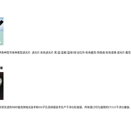
ot公司提供各种型号各种类型滤光片: 滤光片 彩色滤光片 黑/蓝/蓝紫/蓝绿/绿/近红外/彩色截至/热吸收/彩色变换 滤光片
准镜
t公司采用当今较先进的MRF磁流体抛光技术和SSI子孔径拼接技术生产干涉仪标准镜，所有接口均匀通用的ZYGO干涉仪兼容