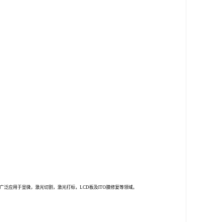
。可以被广泛应用于显微，激光切割，激光打标，LCD板及ITO膜修复等领域。