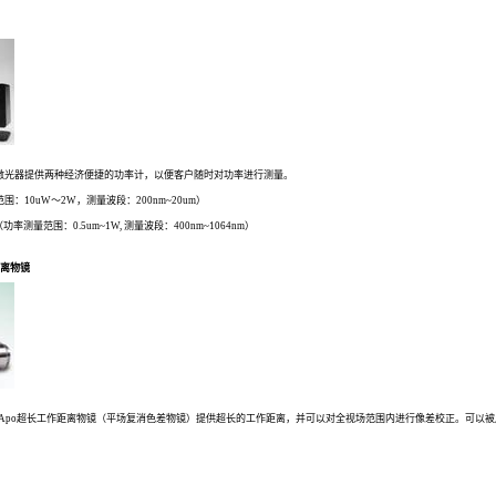
t 针对其CW激光器提供两种经济便捷的功率计，以便客户随时对功率进行测量。
率测量范围：10uW～2W，测量波段：200nm~20um）
率计（功率测量范围：0.5um~1W, 测量波段：400nm~1064nm）
作距离物镜
ot公司M Plan Apo超长工作距离物镜（平场复消色差物镜）提供超长的工作距离，并可以对全视场范围内进行像差校正