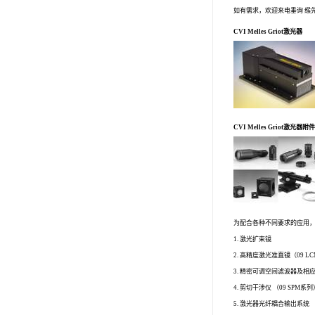
如有需求，欢迎来电垂询 缑
CVI Melles Griot激光器
CVI Melles Griot激光器
为配合各种不同要求的应用，CVI
1. 激光扩束镜
2. 高精度激光准直镜（09 L
3. 精密可调空间滤波器及相应附
4. 剪切干涉仪 （09 SPM系
5. 激光器光纤耦合输出系统