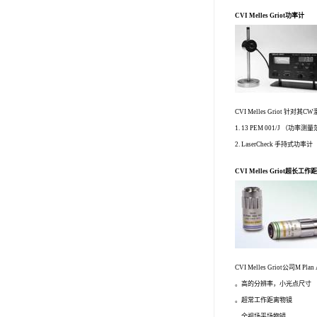
CVI Melles Griot功率计
CVI Melles Grio
1. 13 PEM 001/J （功
2. LaserCheck 手持式功
CVI Melles Griot超长工
CVI Melles Gri
。高的分辨率，小光点尺寸
。超常工作距离物镜
。全视场平场物镜