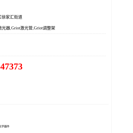
区徐家汇街道
iot激光器,Griot激光管,Griot调整架
547373
ot光学器件