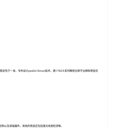
调节精度及稳定性于一身。专利设计parallel-flexure技术，使17MAX系列精密位移平台拥有明显优
中带宽控制以及调谐器件。其他的用途还包括激光线宽检测等。