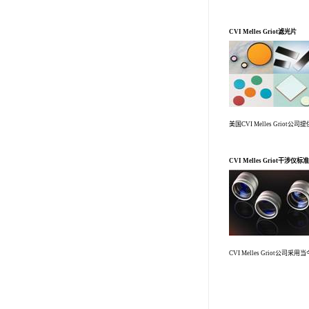
CVI Melles Griot滤光片
美国CVI Melles Gri
CVI Melles Griot干涉仪标
CVI Melles Grio