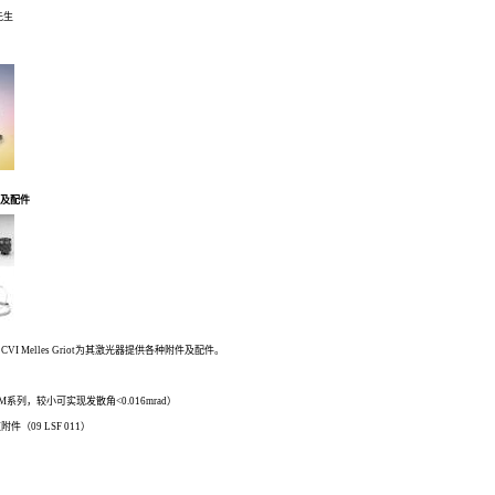
先生
附件及配件
 Melles Griot为其激光器提供各种附件及配件。
CM系列，较小可实现发散角<0.016mrad）
件（09 LSF 011）
列）