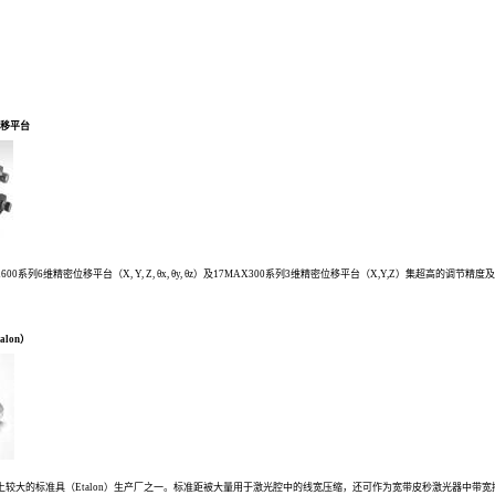
度位移平台
17MAX600系列6维精密位移平台（X, Y, Z, θx, θy, θz）及17MAX300系列3维精密位移平台（X,Y,Z）集超高的
talon）
ot公司是世界上较大的标准具（Etalon）生产厂之一。标准距被大量用于激光腔中的线宽压缩，还可作为宽带皮秒激光器