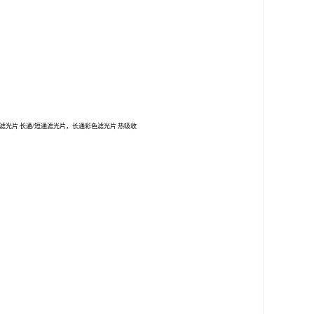
 截至滤光片 长通/短通滤光片，长通彩色滤光片 热吸收
。