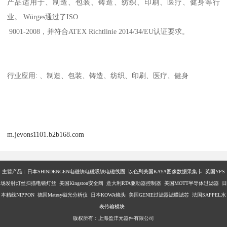
产品适用于、制造、包装、铸造、纺织、印刷、医疗、健身等行
业。 Würges通过了ISO
9001-2008，并符合ATEX Richtlinie 2014/34/EU认证要求。
行业应用: 、制造、包装、铸造、纺织、印刷、医疗、健身
m.jevons1101.b2b168.com
主营产品：
日本SHINDENGEN电磁铁电磁吸铁电磁线圈 以色列美国KAYA图像数据采集卡 英国YPS
场发射灯丝扫描电镜灯丝 美国Kingston安全阀 意大利RTA驱动器控制器 美国MOTT半导体过滤器 日
本精线NIPPON 德国Matesy磁光分析仪 日本KOWA镜头 美国GENIE过滤器滤膜滤芯 法国SAPPEL水
表传输模块
版权所有：上海盈沣元器件有限公司