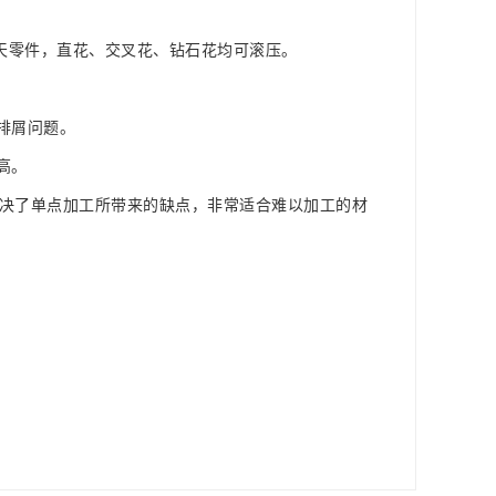
航天零件，直花、交叉花、钻石花均可滚压。
排屑问题。
高。
地解决了单点加工所带来的缺点，非常适合难以加工的材