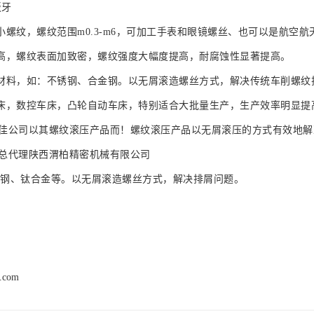
板牙
小螺纹，螺纹范围m0.3-m6，可加工手表和眼镜螺丝、也可以是航空
高，螺纹表面加致密，螺纹强度大幅度提高，耐腐蚀性显著提高。
材料，如：不锈钢、合金钢。以无屑滚造螺丝方式，解决传统车削螺纹
床，数控车床，凸轮自动车床，特别适合大批量生产，生产效率明显提
er赫必佳公司以其螺纹滚压产品而！螺纹滚压产品以无屑滚压的方式有效
r中国总代理陕西渭柏精密机械有限公司
钢、钛合金等。以无屑滚造螺丝方式，解决排屑问题。
h.com