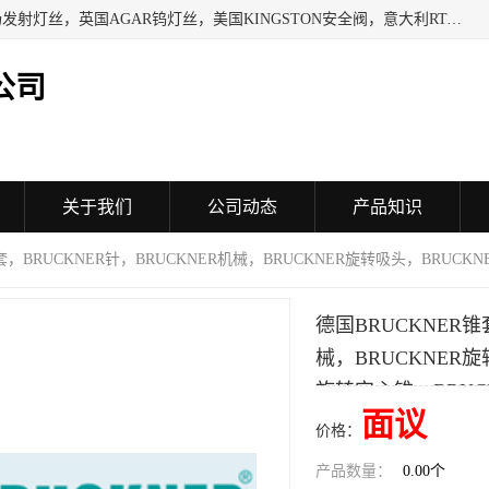
日本SHINDENGEN电磁铁，以色列KAYA采集卡，英国YPS场发射灯丝，英国AGAR钨灯丝，美国KINGSTON安全阀，意大利RTA驱动器，美国MOTT过滤器，美国GENIE过滤器，日本精线NIPPON SEISEN过滤器，法国SAPPEL水表, 德国Thyracont传感器，英国SONTAY压差传感器 美国MPC擦锡布 TB-300-MPC, 德国Matesy磁光分析仪
公司
关于我们
公司动态
产品知识
套，BRUCKNER针，BRUCKNER机械，BRUCKNER旋转吸头，BRUCK
德国BRUCKNER锥
械，BRUCKNER旋
旋转定心锥，BRUC
面议
价格：
产品数量：
0.00个