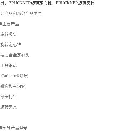
工具，BRUCKNER旋转定心锥，BRUCKNER旋转夹具
R主要产品和部分产品型号
ER主要产品
R旋转吸头
ER旋转定心锥
ER硬质合金定心头
R工具钢点
Carbidor®涂层
ER锥套和主轴套
R额头衬里
R旋转夹具
ER部分产品型号