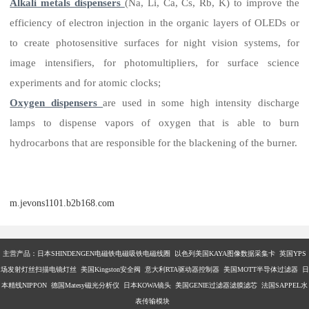
Alkali metals dispensers
(Na, Li, Ca, Cs, Rb, K) to improve the
efficiency of electron injection in the organic layers of OLEDs or
to create photosensitive surfaces for night vision systems, for
image intensifiers, for photomultipliers, for surface science
experiments and for atomic clocks;
Oxygen dispensers
are used in some high intensity discharge
lamps to dispense vapors of oxygen that is able to burn
hydrocarbons that are responsible for the blackening of the burner.
m.jevons1101.b2b168.com
主营产品：
日本SHINDENGEN电磁铁电磁吸铁电磁线圈 以色列美国KAYA图像数据采集卡 英国YPS
场发射灯丝扫描电镜灯丝 美国Kingston安全阀 意大利RTA驱动器控制器 美国MOTT半导体过滤器 日
本精线NIPPON 德国Matesy磁光分析仪 日本KOWA镜头 美国GENIE过滤器滤膜滤芯 法国SAPPEL水
表传输模块