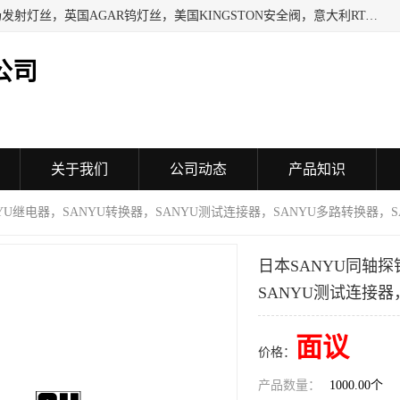
日本SHINDENGEN电磁铁，以色列KAYA采集卡，英国YPS场发射灯丝，英国AGAR钨灯丝，美国KINGSTON安全阀，意大利RTA驱动器，美国MOTT过滤器，美国GENIE过滤器，日本精线NIPPON SEISEN过滤器，法国SAPPEL水表, 德国Thyracont传感器，英国SONTAY压差传感器 美国MPC擦锡布 TB-300-MPC, 德国Matesy磁光分析仪
公司
关于我们
公司动态
产品知识
NYU继电器，SANYU转换器，SANYU测试连接器，SANYU多路转换器，S
日本SANYU同轴探
SANYU测试连接器
面议
价格：
产品数量：
1000.00个