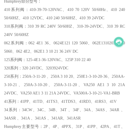
Humphrey部分型号：
410系列阀：410-39-70-120VAC、410 70 120V 50/60Hz、410 240
50/60HZ、410 12VDC、410 240 50/60HZ、410 39 24VDC
310系列阀：310 39 RC 240V 50/60HZ、310-39-24VDC、310 39 RC
240V 50/60HZ
062系列阀：062 4E1 36、0624E121 120 5060、062E13102036 120
5060、062 4E2、062E1 3 10 21 36 24V DC
125系列阀：125-4E1-36-120VAC、125P 310 22 40
320系列：320 24VDC、3203924VDC
250系列：250A-3-11-20 、250A 3 10 20、250E1-3-10-20-36、250AA-
3-10-21、250A-3-10-20、250A-3-11-20、VA250 AE1 3 10 21A
24VDC、VA250 AE1 3 11 21A 24VDC、VA500A-3-10-21-VA1-BRB
41系列：41PP、41TD、41TS3、41TDS3、41RD3、41RS3、41V
34系列：34CW、34C、34B、34T 、34F、34A、34AS、34AR 、
34ASR 、341A 、341AS 、341AR、341ASR
Humphrey主要型号：2P、4P、4PPX、31P、41PP、42PA、41T、