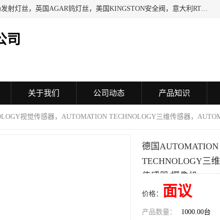
日本SHINDENGEN电磁铁，以色列KAYA采集卡，英国YPS场发射灯丝，英国AGAR钨灯丝，美国KINGSTON安全阀，意大利RTA驱动器，美国MOTT过滤器，美国GENIE过滤器，日本精线NIPPON SEISEN过滤器，法国SAPPEL水表, 德国Thyracont传感器，英国SONTAY压差传感器 美国MPC擦锡布 TB-300-MPC, 德国Matesy磁光分析仪
公司
关于我们
公司动态
产品知识
NOLOGY视觉传感器，AUTOMATION TECHNOLOGY三维传感器，AUTOM
德国AUTOMATION
TECHNOLOGY三维
传感器/摄像机
面议
价格：
产品数量：
1000.00台